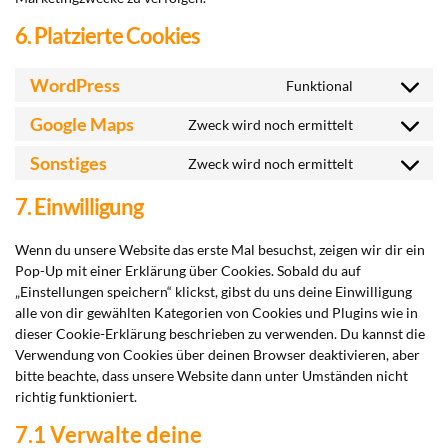
6. Platzierte Cookies
WordPress
Funktional
Consent
to
Google Maps
Zweck wird noch ermittelt
Consent
service
to
Sonstiges
Zweck wird noch ermittelt
wordpres
Consent
service
to
7. Einwilligung
google-
service
maps
sonstiges
Wenn du unsere Website das erste Mal besuchst, zeigen wir dir ein
Pop-Up mit einer Erklärung über Cookies. Sobald du auf
„Einstellungen speichern“ klickst, gibst du uns deine Einwilligung
alle von dir gewählten Kategorien von Cookies und Plugins wie in
dieser Cookie-Erklärung beschrieben zu verwenden. Du kannst die
Verwendung von Cookies über deinen Browser deaktivieren, aber
bitte beachte, dass unsere Website dann unter Umständen nicht
richtig funktioniert.
7.1 Verwalte deine